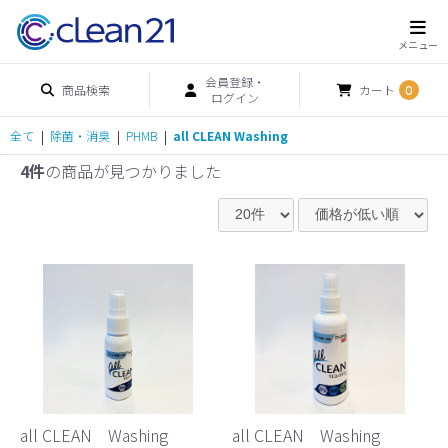
会員登録・
商品検索
カート
0
ログイン
全て
|
除菌・消臭
|
PHMB
|
all CLEAN Washing
4件
の商品が見つかりました
all CLEAN Washing
all CLEAN Washing